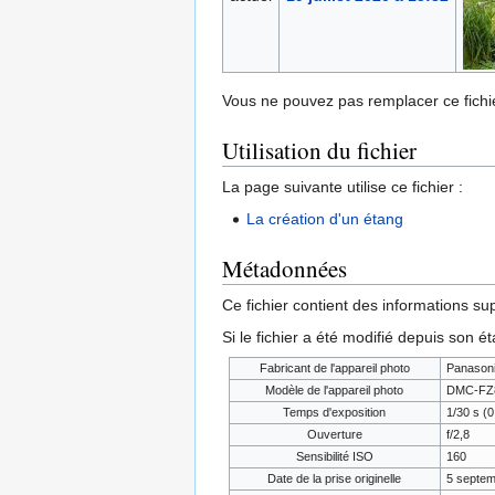
Vous ne pouvez pas remplacer ce fichie
Utilisation du fichier
La page suivante utilise ce fichier :
La création d'un étang
Métadonnées
Ce fichier contient des informations su
Si le fichier a été modifié depuis son é
Fabricant de l'appareil photo
Panason
Modèle de l'appareil photo
DMC-FZ
Temps d'exposition
1/30 s (
Ouverture
f/2,8
Sensibilité ISO
160
Date de la prise originelle
5 septem