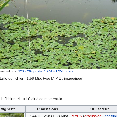
 résolutions :
320 × 207 pixels
|
1 944 × 1 258 pixels
.
taille du fichier : 1,58 Mio, type MIME :
image/jpeg
)
e fichier tel qu'il était à ce moment-là.
Vignette
Dimensions
Utilisateur
1 944 × 1 258
(1,58 Mio)
MARS
(
discussion
|
contrib