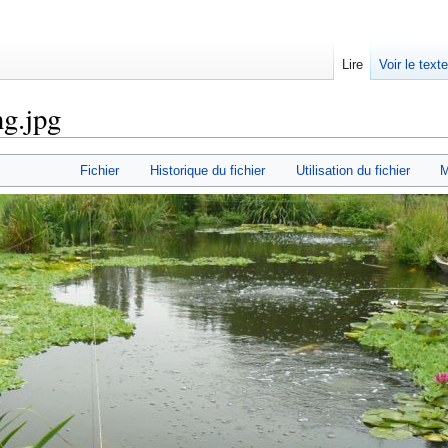
Lire
Voir le text
ng.jpg
Fichier
Historique du fichier
Utilisation du fichier
M