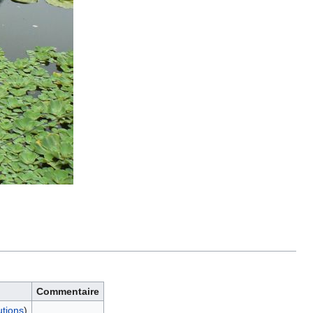
Commentaire
utions
)